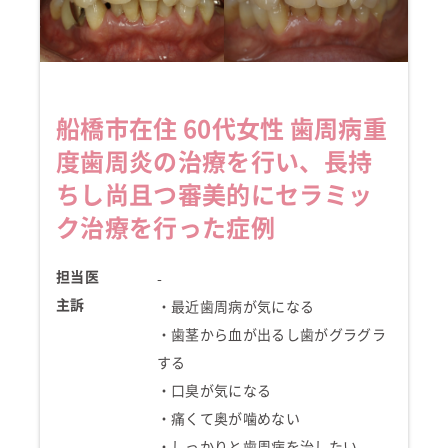
船橋市在住 60代女性 歯周病
重
度歯周炎の治療を行い、長持
ちし尚且つ
審美的にセラミッ
ク
治療を行った症例
担当医
-
主訴
・最近歯周病が気になる
・歯茎から血が出るし歯がグラグラ
する
・口臭が気になる
・痛くて奥が噛めない
・しっかりと歯周病を治したい