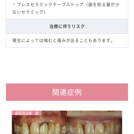
・プレスセラミックテーブルトップ（歯を削る量が少
ないセラミック）
治療に伴うリスク
場合によっては噛むと痛みが出ることもあります。
関連症例
セラミック治療
審美歯科
歯周病治療