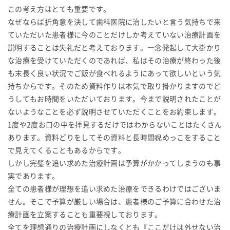
この考え方はとても重要です。
なぜならば折角意を決して歯科医院に治したいと言う気持ちで来
ていただいた患者様に今のことだけしか考えていない治療計画を
説明することは失礼だと考えております。一念発起して大掛かり
な治療を受けていただくのであれば、私はその治療が終わった後
も末長く良い状況でご飯が食べれるようにあって欲しいという気
持ちからです。そのため資料作りは本気で取り掛かりますのでど
うしてもお時間をいただいております。今まで説明されたことが
ないようなことを必ず説明させていただくことをお約束します。
1度や2度お口の中を拝見するだけではわからないことはたくさん
あります。資料どりをしてその資料と長時間睨めっこをすること
で見えてくることもあるからです。
しかし完璧を追い求めた治療計画は予算がかかってしまうのも事
実であります。
全ての患者様が理想を追い求めた治療をできるわけではございま
せん。そこで予算が厳しい場合は、患者様のご予算に合わせた治
療計画を立案することも重要視しております。
全てを理想通りの治療計画にしなくとも『ここだけは外せない治