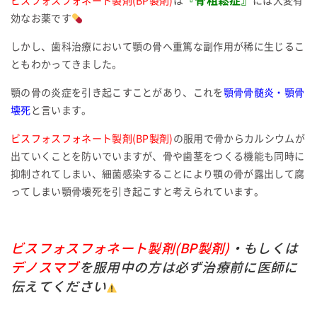
『骨粗鬆症』
ビスフォスフォネート製剤(BP製剤)
は
には大変有
効なお薬です
しかし、歯科治療において顎の骨へ重篤な副作用が稀に生じるこ
ともわかってきました。
顎の骨の炎症を引き起こすことがあり、これを
顎骨骨髄炎・顎骨
壊死
と言います。
ビスフォスフォネート製剤(BP製剤)
の服用で骨からカルシウムが
出ていくことを防いでいますが、骨や歯茎をつくる機能も同時に
抑制されてしまい、細菌感染することにより顎の骨が露出して腐
ってしまい顎骨壊死を引き起こすと考えられています。
ビスフォスフォネート製剤(BP製剤)
・もしくは
デノスマブ
を服用中の方は必ず治療前に医師に
伝えてください