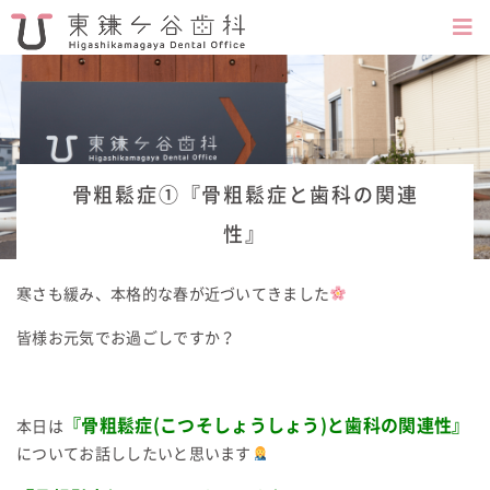
骨粗鬆症①『骨粗鬆症と歯科の関連
性』
寒さも緩み、本格的な春が近づいてきました
皆様お元気でお過ごしですか？
『骨粗鬆症
(
こつそしょうしょう
)
と歯科の関連性』
本日は
についてお話ししたいと思います