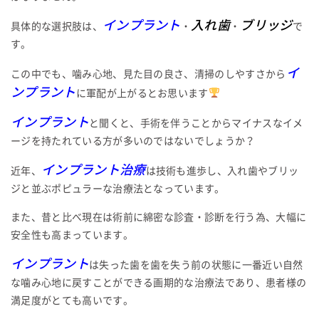
インプラント
入れ歯
ブリッジ
具体的な選択肢は、
・
・
で
す。
イ
この中でも、噛み心地、見た目の良さ、清掃のしやすさから
ンプラント
に軍配が上がるとお思います
インプラント
と聞くと、手術を伴うことからマイナスなイメ
ージを持たれている方が多いのではないでしょうか？
インプラント治療
近年、
は技術も進歩し、入れ歯やブリッ
ジと並ぶポピュラーな治療法となっています。
また、昔と比べ現在は術前に綿密な診査・診断を行う為、大幅に
安全性も高まっています。
インプラント
は失った歯を歯を失う前の状態に一番近い自然
な噛み心地に戻すことができる画期的な治療法であり、患者様の
満足度がとても高いです。