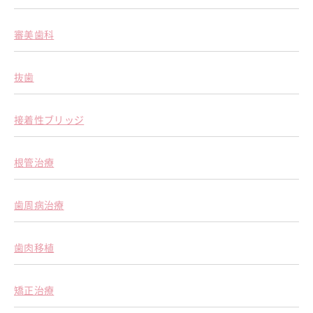
審美歯科
抜歯
接着性ブリッジ
根管治療
歯周病治療
歯肉移植
矯正治療