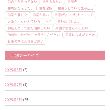
歯の色があってない
歯を入れたい
歯周炎
歯周病を治したい
歯根破折
歯磨きしていて血が出る
歯茎が腫れた
歯茎が黒い
治療が途中で終わっている
犬歯が引っ込んでいる
男性
白い歯にしたい
神経をとった歯を治療したい
綺麗な歯並びにしたい
詰め物（被せ物）を長持ちさせたい
銀歯に虫歯ができた
食事の時に入れ歯が痛い
月別アーカイブ
2025年8月
(2)
2025年7月
(4)
2025年6月
(25)