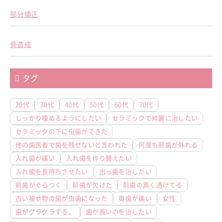
部分矯正
骨造成
タグ
20代
30代
40代
50代
60代
70代
しっかり噛めるようにしたい
セラミックで綺麗に治したい
セラミックの下に虫歯ができた
他の歯医者で歯を残せないと言われた
何度も前歯が外れる
入れ歯が痛い
入れ歯を作り替えたい
入れ歯を長持ちさせたい
出っ歯を治したい
前歯がぐらつく
前歯が欠けた
前歯の黒く透けてる
古い被せ物の歯が虫歯になった
奥歯が痛い
女性
歯がグラグラする。
歯が長いのを治したい