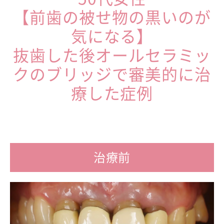
【前歯の被せ物の黒いのが
気になる】
抜歯した後オールセラミッ
クのブリッジで審美的に治
療した症例
治療前