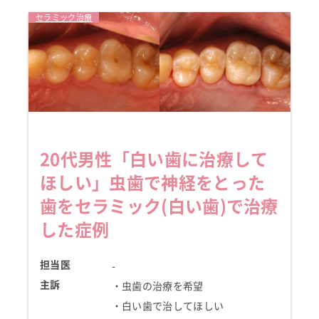
セラミック治療
20代男性
「白い歯に治療して
ほしい」
虫歯で神経をとった
歯をセラミック(白い歯)で治療
した
症例
担当医
-
主訴
・虫歯の治療を希望
・白い歯で治してほしい