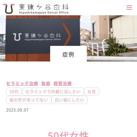
症例
セラミック治療
抜歯
根管治療
50代
セラミックで綺麗に治したい
女性
歯の色があってない
白い歯にしたい
2025.08.07
50代女性